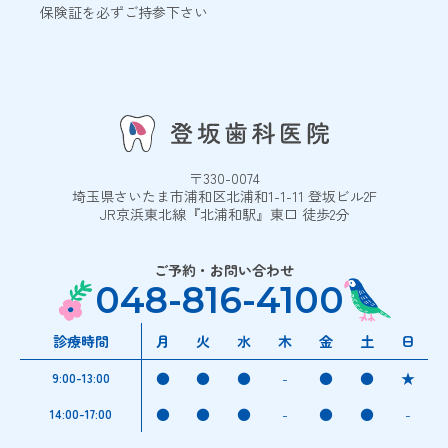
保険証を必ずご持参下さい
〒330-0074
埼玉県さいたま市浦和区北浦和1-1-11 登坂ビル2F
JR京浜東北線『北浦和駅』東口 徒歩2分
ご予約・お問い合わせ
048-816-4100
診療時間
月
火
水
木
金
土
日
●
●
●
-
●
●
★
9:00-13:00
●
●
●
-
●
●
-
14:00-17:00