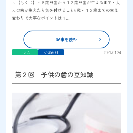
～【もくじ】・６歳臼歯から１２歳臼歯が生えるまで・大
人の歯が生えたら気を付けること6歳～１２歳までの生え
変わりで大事なポイントは１…
記事を読む
2021.01.24
コラム
小児歯科
第２回 子供の歯の豆知識